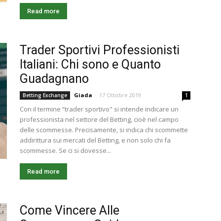
Read more
Trader Sportivi Professionisti
Italiani: Chi sono e Quanto
Guadagnano
Giada
-
17 Ottobre 2019
Betting Exchange
1
Con il termine “trader sportivo" si intende indicare un
professionista nel settore del Betting, cioè nel campo
delle scommesse. Precisamente, si indica chi scommette
addirittura sui mercati del Betting, e non solo chi fa
scommesse. Se ci si dovesse...
Read more
Come Vincere Alle