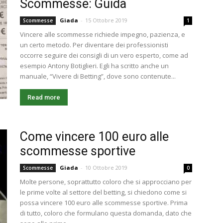
Scommesse: Guida
Giada
-
15 Ottobre 2019
Scommesse
1
Vincere alle scommesse richiede impegno, pazienza, e
un certo metodo. Per diventare dei professionisti
occorre seguire dei consigli di un vero esperto, come ad
esempio Antony Botiglieri. Egli ha scritto anche un
manuale, “Vivere di Betting”, dove sono contenute...
Read more
Come vincere 100 euro alle
scommesse sportive
Giada
-
10 Ottobre 2019
Scommesse
0
Molte persone, soprattutto coloro che si approcciano per
le prime volte al settore del betting, si chiedono come si
possa vincere 100 euro alle scommesse sportive. Prima
di tutto, coloro che formulano questa domanda, dato che